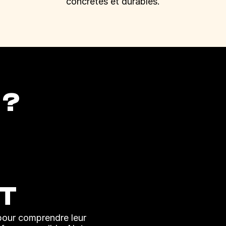
concrètes et durables.
? 
 T
pour comprendre leur 