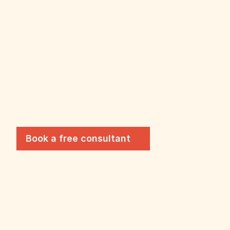
AGENCE SHOPI
Joaquim Chango
Book a free consultant