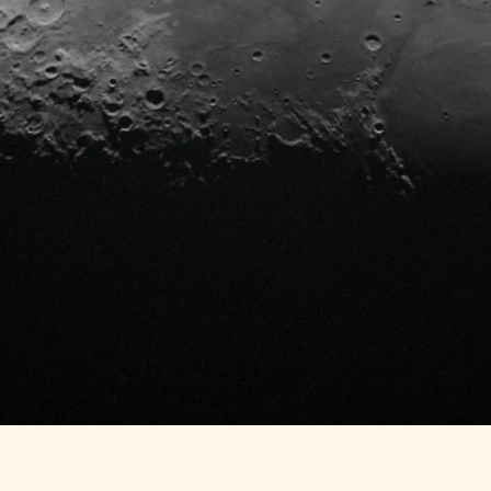
Q
U
A
B
L
E
S
tion de sites web Shopify  Basic, Grow et Pro au style uniqu
vices pour répondre aux divers besoins de nos clients.
u paysage numérique, alliant expertise créative et technique 
digital