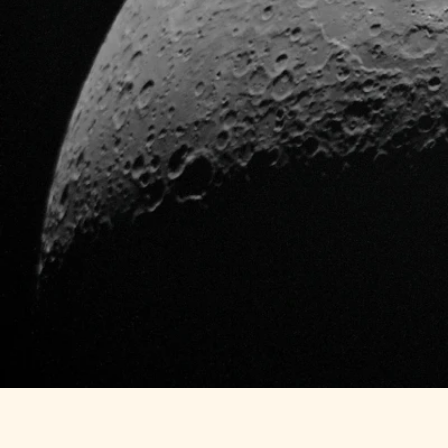
R
E
M
A
R
Agence Shopify spécialisée dans la créa
conversion.
Nous offrons une gamme complète de ser
Les agences digitales sont à la pointe d
leurs clients à prospérer dans le monde 