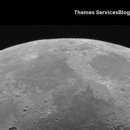
Themes
Services
Blog
MERCE SHOPIFY
É
O
N
S
D
E
S
S
I
T