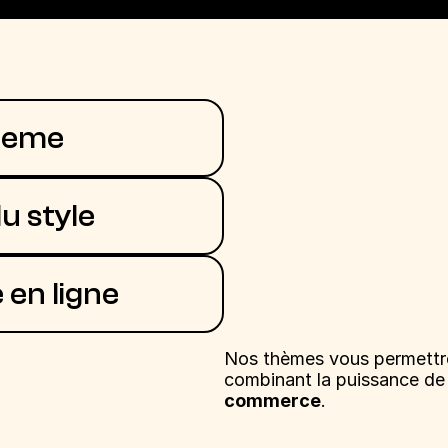
theme
u style
 en ligne
Nos thèmes vous permettren
combinant la puissance de S
commerce
.