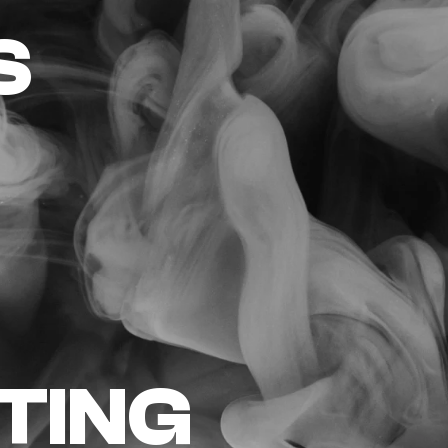
S
TING