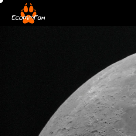
AGENCE  E-COM
N
O
U
S
C
R